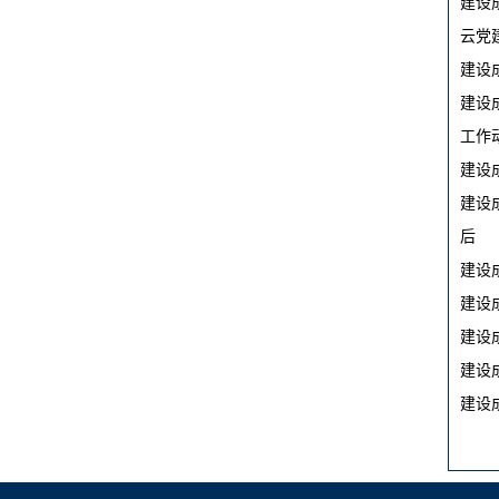
建设
云党
建设
建设
工作
建设
建设
后
建设
建设
建设
建设
建设