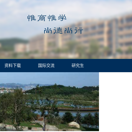
资料下载
国际交流
研究生