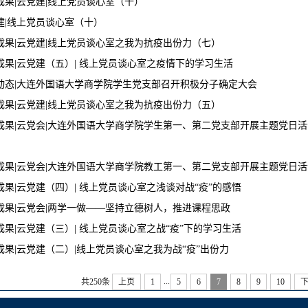
成果|云党建|线上党员谈心室（十）
建|线上党员谈心室（十）
成果|云党建|线上党员谈心室之我为抗疫出份力（七）
成果|云党建（五）| 线上党员谈心室之疫情下的学习生活
动态|大连外国语大学商学院学生党支部召开积极分子确定大会
成果|云党建|线上党员谈心室之我为抗疫出份力（五）
成果|云党会|大连外国语大学商学院学生第一、第二党支部开展主题党日活
成果|云党会|大连外国语大学商学院教工第一、第二党支部开展主题党日活
成果|云党建（四）| 线上党员谈心室之浅谈对战“疫”的感悟
成果|云党会|两学一做——坚持立德树人，推进课程思政
成果|云党建（三）| 线上党员谈心室之战“疫”下的学习生活
成果|云党建（二）|线上党员谈心室之我为战“疫”出份力
...
共250条
上页
1
5
6
7
8
9
10