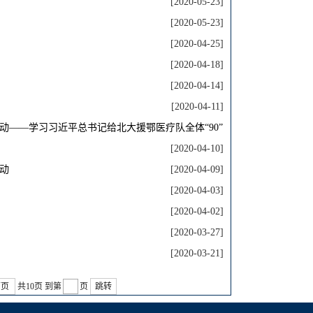
[2020-05-23]
[2020-05-23]
[2020-04-25]
[2020-04-18]
[2020-04-14]
[2020-04-11]
动——学习习近平总书记给北大援鄂医疗队全体“90”
[2020-04-10]
动
[2020-04-09]
[2020-04-03]
[2020-04-02]
[2020-03-27]
[2020-03-21]
下页
共10页
到第
页
跳转