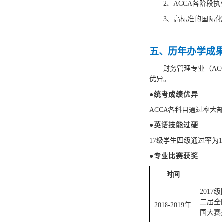
2
、
ACCA各阶段
3
、
高标准的国际化
五
、历年办学成
财务管理
专业（
AC
优异。
●统考成绩优异
ACCA各科目通过率大
●英语技能过硬
17级
学生四级通过率为
1
●专业比赛获奖
时间
201
二届全
2018-2019年
国大赛