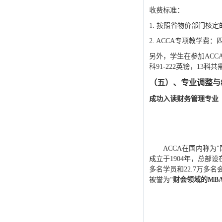
收费标准：
1.
按照省物价部门核定
2.
ACCA专项教学费：
另
外，学生在参加
AC
科91-222英镑，13
（五）、专业调整与
成功入读
财务管理
专业
ACCA在国内称为"国际注
成立于1904年，总部
多名学员和22.7万多
被誉为“
财会领域的
MB