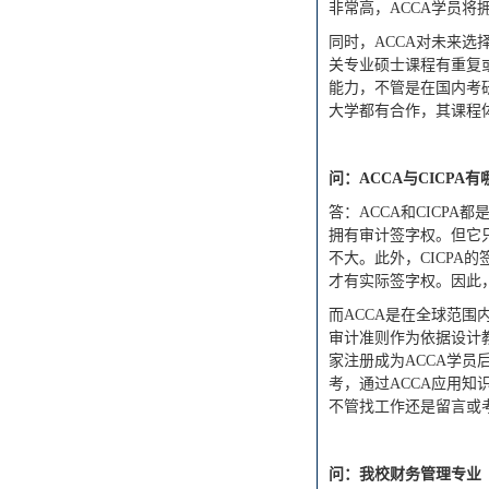
非常高，ACCA学员将
同时，
ACCA对未来
关专业硕士课程有重复
能力，不管是在国内考
大学都有合作，其课程
问：
ACCA与CICP
答：
ACCA和CICP
拥有审计签字权。但它
不大。此外，C
ICPA
的
才有实际签字权。因此
而
A
CCA
是在全球范围
审计准则作为依据设计
家注册成为ACCA学员
考，通过ACCA应用
不管找工作还是留言或
问：我
校
财务管理
专业