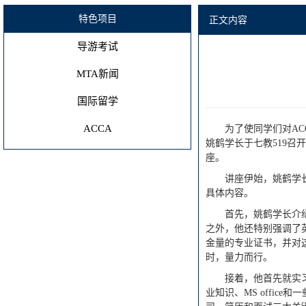
特色项目
正文内容
导游考试
MTA新闻
国际留学
ACCA
为了使同学们对AC
姚鹤学长于七教519召
座。
讲座伊始，姚鹤学
具体内容。
首先，姚鹤学长介
之外，他还特别强调了
金量的专业证书，并对
时，量力而行。
接着，他首先就实
业知识、MS offi