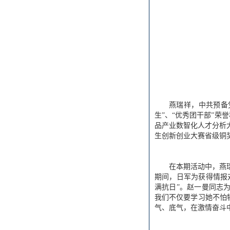
燕瑞祥，中共预备党
生”、“优秀团干部”荣
品产业数智化人才分析大
生创新创业大赛省级铜
在本期活动中，燕
期间，日军为获得情报
满抗日”。赵一曼同志
我们不仅要学习她不怕
气、底气，在激情奋斗