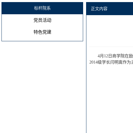
标杆院系
正文内容
党员活动
特色党建
4月12日商学院在
2014级学长闫明嵩作