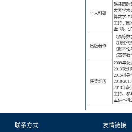
路径跟踪
发表学术论
个人科研
算数学顶
主持了国
金1项、
《高等数
《线性代
出版著作
《概率论
《高等数
2009
2013
2015
获奖经历
2010/
2013
主持、参
主讲本科
联系方式
友情链接