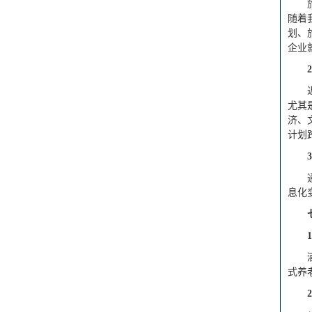
随着
划、
企业
2
尤其
济、
计划
3
息化
1
式养
2