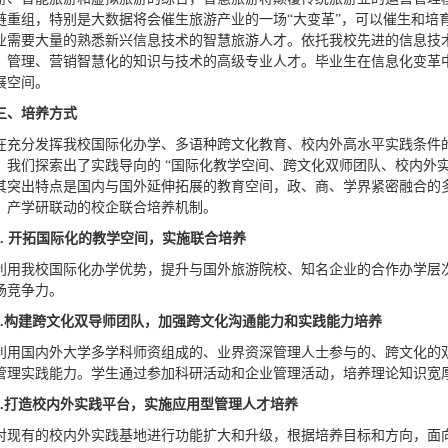
链重组，特别是大数据将会催生旅游产业的一场“大变革”，可以催生和培
业需要大量的熟悉新兴信息技术的智慧旅游人才。依托我校先进的信息技
、管理、营销智慧化的知识与技术的高级专业人才。毕业生在信息化变革
展空间。
三、培养方式
在充分发挥我校国际化办学、多语种跨文化教育、校内外高水平实践条件
，我们探索出了实践导向的 “国际化教学空间、跨文化双师团队、校内外实
其突出特点是国内与国外延伸拓展的教育空间，政、商、学界紧密融合的
，产学研联动的校企联合培养机制。
.
开拓国际化的教学空间，实施联合培养
利用我校国际化办学优势，提升与国外旅游院校、知名企业的合作办学层
场竞争力。
.
构建跨文化双导师团队，加强跨文化沟通能力和实践能力培养
利用国内外大学多学科师资组成的、业界资深管理人士参与的、跨文化的
管理实践能力。学生通过参加科研活动和企业管理活动，培养理论知识宽
.
打造校内外实践平台，实施应用型管理人才培养
对现有的校内外实践基地进行功能扩大和升级，根据培养目标和方向，面向