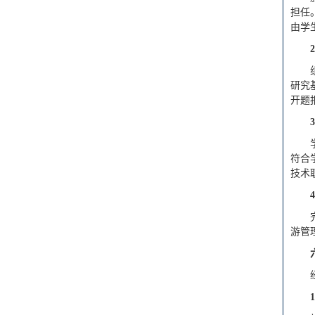
担任
由学
2
研究
开题
3
符合
技术
4
游管
1