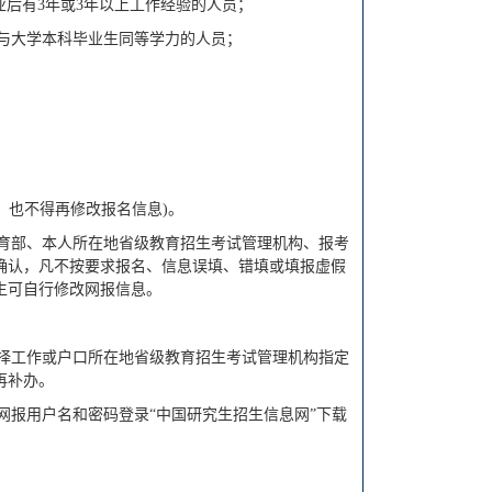
业后有3年或3年以上工作经验的人员；
到与大学本科毕业生同等学力的人员；
再补报，也不得再修改报名信息)。
考须知，按教育部、本人所在地省级教育招生考试管理机构、报考
确认，凡不按要求报名、信息误填、错填或填报虚假
生可自行修改网报信息。
选择工作或户口所在地省级教育招生考试管理机构指定
再补办。
网报用户名和密码登录“中国研究生招生信息网”下载