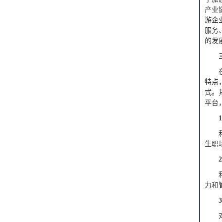
产业
游企
服务
的发
特点
式。
平台
1
生职
2
力和
3