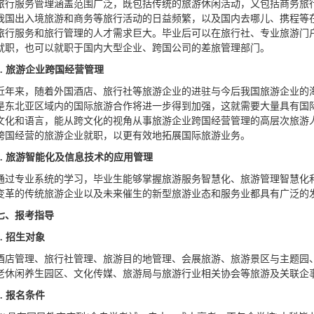
旅行服务管理涵盖范围广泛，既包括传统的旅游休闲活动，又包括商务旅
我国出入境旅游和商务等旅行活动的日益频繁，以及国内去哪儿、携程等
旅行服务和旅行管理的人才需求巨大。毕业后可以在旅行社、专业旅游门
就职，也可以就职于国内大型企业、跨国公司的差旅管理部门。
.
旅游企业跨国经营管理
近年来，随着外国酒店、旅行社等旅游企业的进驻与今后我国旅游企业的
是东北亚区域内的国际旅游合作将进一步得到加强，这就需要大量具有国际
文化和语言，能从跨文化的视角从事旅游企业跨国经营管理的高层次旅游
跨国经营的旅游企业就职，以更有效地拓展国际旅游业务。
.
旅游智能化及信息技术的应用管理
通过专业系统的学习，毕业生能够掌握旅游服务智慧化、旅游管理智慧化
变革的传统旅游企业以及未来催生的新型旅游业态和服务业都具有广泛的
七、报考指导
.
招生对象
酒店管理、旅行社管理、旅游目的地管理、会展旅游、旅游景区与主题园
老休闲养生园区、文化传媒、旅游局与旅游行业相关协会等旅游及关联企
.
报名条件