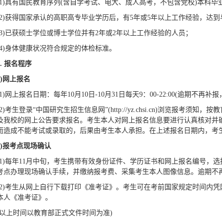
(1)具有国民教育序列(含自学考试、电大、成人高考，不包含党校)本科毕
(2)获得国家承认的高职高专毕业学历后，有5年或5年以上工作经验，达
(3)已获硕士学位或博士学位并有2年或2年以上工作经验的人员；
(4)身体健康状况符合规定的体检标准。
.
报名程序
)
网上报名
(1)网上报名日期：每年10月10日-10月31日每天9：00-22:00(逾期不
(2)考生登录“中国研究生招生信息网”(http://yz.chsi.cn)浏览报
及我校的网上公告要求报名。考生本人对网上报名信息要进行认真核对并
而造成不能考试或录取的，后果由考生本人承担。在上述报名日期内，考
)
报考点现场确认
(1)每年11月中旬，考生携带有效身份证件、学历证书和网上报名编号，
考点办理现场确认手续，并缴纳报考费、采集考生本人图像信息。逾期不
(2)考生从网上自行下载打印《准考证》。考生可在考前国家规定时间内凭
本人《准考证》。
(以上时间以教育部正式文件时间为准)