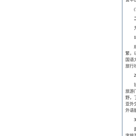
1
繁，
国语
旅行
2
旅游
野，
亚外
外语
3
字旅