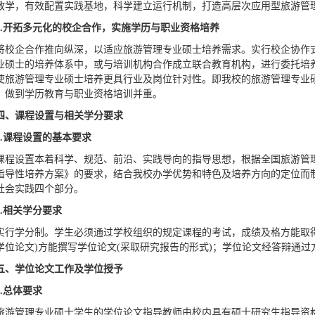
教学，有效配置实践基地，科学建立运行机制，打造高层次应用型旅游管
.
开拓多元化的校企合作，实施学历与职业资格培养
将校企合作推向纵深，以适应旅游管理专业硕士培养需求。实行校企协作
业硕士的培养体系中，或与培训机构合作成立联合教育机构，进行委托培
使旅游管理专业硕士培养更具行业及岗位针对性。即我校的旅游管理专业
，做到学历教育与职业资格培训并重。
四、课程设置与相关学分要求
.
课程设置的基本要求
课程设置本着科学、规范、前沿、实践导向的指导思想，根据全国旅游管
指导性培养方案》的要求，结合我校办学优势和特色及培养方向的定位而
社会实践四个部分。
.
相关学分要求
实行学分制。学生必须通过学校组织的规定课程的考试，成绩及格方能取得
学位论文)方能撰写学位论文(采取研究报告的形式)；学位论文经答辩通
五、学位论文工作及学位授予
.
总体要求
旅游管理专业硕士学生的学位论文指导教师由校内具有硕士研究生指导资