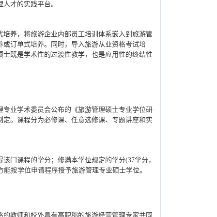
理人才的实践平台。
式培养，将旅游企业内部员工培训体系嵌入到旅游管
养或订单式培养。同时，导入旅游从业资格考试培
硕士既是学术性的过渡性教学，也是应用性的终结性
理专业学术委员会公布的《旅游管理硕士专业学位研
制定。课程分为必修课、任意选修课、专题讲座和实
该门课程的学分；修满本学位规定的学分(37学分，
过方能按学位申请程序授予旅游管理专业硕士学位。
格的教师和校外具有高职称的旅游经营管理专家共同