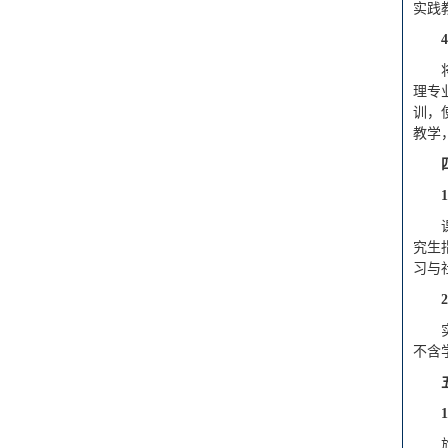
实践
4
理专
训，
教学
1
究生
习与
2
不含
1