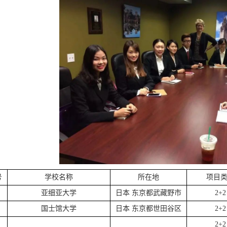
号
学校名称
所在地
项目
亚细亚大学
日本 东京都武藏野市
2+2
国士馆大学
日本 东京都世田谷区
2+2
2+2