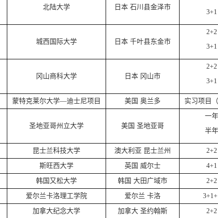
北陆大学
日本 石川县金泽市
3+1
2+2
城西国际大学
日本 千叶县东金市
3+1
2+2
冈山商科大学
日本 冈山市
3+1
蒙特克莱尔大学—迪士尼项目
美国 奥兰多
实习项目
一
圣地亚哥州立大学
美国 圣地亚哥
半
昆士兰科技大学
澳大利亚 昆士兰州
2+2
斯旺西大学
英国 威尔士
4+1
韩国又松大学
韩国 大田广域市
2+2
爱尔兰卡洛理工学院
爱尔兰 卡洛
3+1+
加拿大纪念大学
加拿大 圣约翰斯
2+2