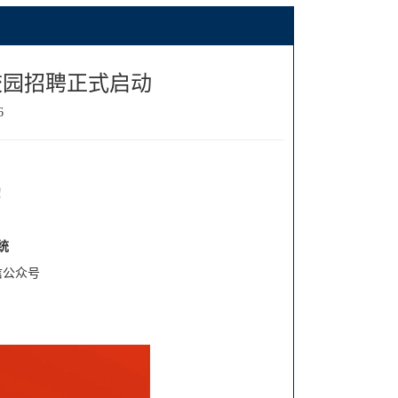
届校园招聘正式启动
6
！
统
信公众号
！