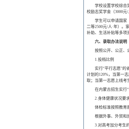
学校设置学校综合奖学
校励志奖学金（3000
学生可以申请国家（省
二等2500元/人·年
补助、生活补贴等多项
六、录取办法说明
按照公开、公正、
1.投档比例
实行“平行志愿”的
计划的120%，当第
取；当第一志愿上线考
在内蒙古招生实行“
2.身体健康状况要
体检标准按照教育
根据外事、外贸和
3.对高考加分考生