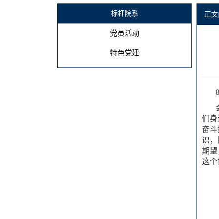
标杆院系
正文
党员活动
特色党建
们身
奋斗
识，
期望
这个