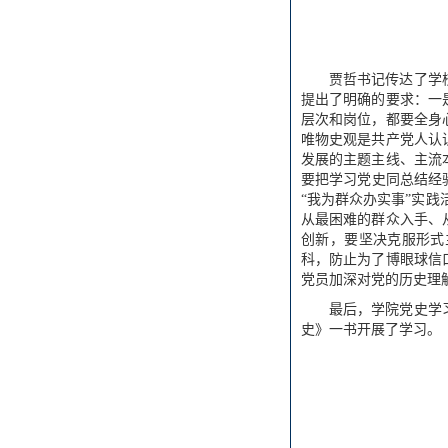
贾哲书记传达了学
提出了明确的要求：一
层次和岗位，都要全身
唯物史观是共产党人认
发展的主题主线、主流
要把学习党史同总结经
“我为群众办实事”实
从最困难的群众入手、
创新，要坚决克服形式
科，防止为了博眼球信
党员加深对党的历史理
最后，学院党史学
史》一书开展了学习。