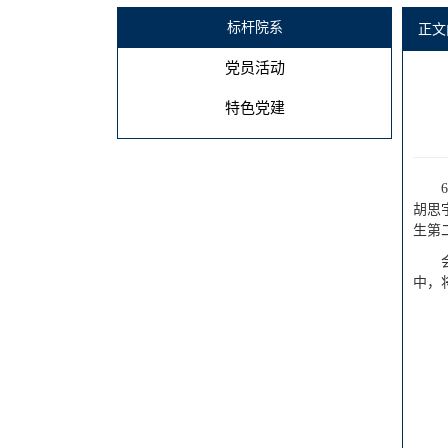
标杆院系
正文
党员活动
特色党建
胡思
生第
中，