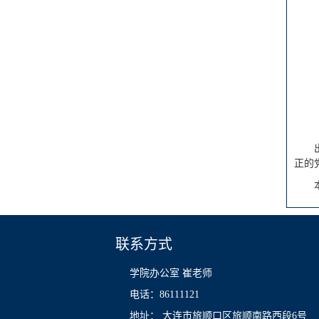
正的
联系方式
学院办公室 崔老师
电话：86111121
地址： 大连市旅顺口区旅顺南路西段6号