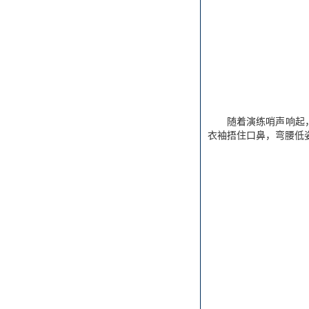
随着演练哨声响起
衣袖捂住口鼻，弯腰低