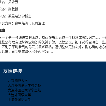
姓名：艾永芳
职务：副教授
学历：数量经济学博士
研究方向：数字经济与公司治理
理由
第一个是一种递进式的表达，周sir在书里表述一个概念或者知识之后，一
往往是帮助我理解概念知识的关键步骤。也就是说，把话说得更明白一些
，区别于平时看到的苏联式叙述风格，基调整体更加友好，耐心看的地方
看几遍，直到彻底消化书中内容为止。
友情链接
北京师范大学
大连外国语大学教务处
大连外国语大学学生处
大连外国语大学
上海外国语大学