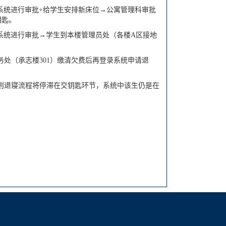
系统进行审批+给学生安排新床位→公寓管理科审批
钥匙。
系统进行审批→学生到本楼管理员处（各楼A区接地
务处（承志楼301）缴清欠费后再登录系统申请退
否则退寝流程将停滞在交钥匙环节，系统中该生仍是在