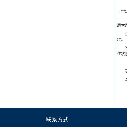
→学
层大
寝。
住状
2
联系方式