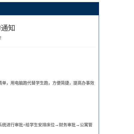
的通知
2
请单，用电脑跑代替学生跑，方便简捷，提高办事效
系统进行审批+给学生安排床位→财务审批→公寓管